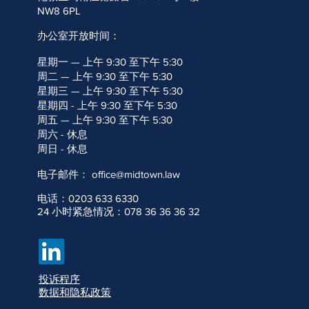
l users. Our aim is to comply
NW8 6PL
eb Content Accessibility
m (W3C).
办公室开放时间：
igned to improve accessibility
ents on how to improve the
星期一 — 上午 9:30 至下午 5:30
周二 — 上午 9:30 至下午 5:30
h your ability to access the
星期三 — 上午 9:30 至下午 5:30
@midtown.law
or telephone
星期四 - 上午 9:30 至下午 5:30
essibility problem and the
周五 — 上午 9:30 至下午 5:30
tails.
r contact
de
周六 - 休息
周日 - 休息
电子邮件：
office@midtown.law
电话：0203 633 6330
24 小时紧急情况：078 36 36 36 32
投诉程序
数据和隐私政策