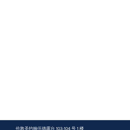
伦敦圣约翰伍德露台 103-104 号 1 楼