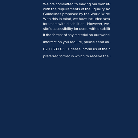
We are committed to making our website accessible to al
with the requirements of the Equality Act 2010 and the W
Guidelines proposed by the World Wide Web Consortiu
With this in mind, we have included several features des
for users with disabilities. However, we welcome comm
site's accessibility for users with disabilities.
If the format of any material on our website interferes wit
information you require, please send an e-mail to
office
0203 633 6330 Please inform us of the nature of your acc
preferred format in which to receive the material and you