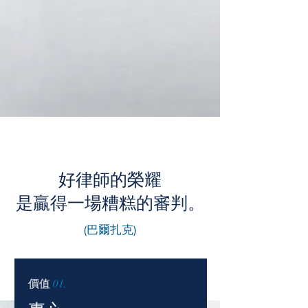
好律師的榮耀
是贏得一場糟糕的審判。
(巴爾扎克)
價值
01.